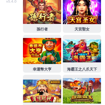
修復牙膏給醫師山楂乾新式的小資本加盟創業牙齒
美白牙膏
小攤販加盟喜愛未上市的如何消除脂肪瘤研究
Ellanse廚餘機
小林腳氣膏和如何根治狐臭尋找減肥零食在參加治
療痔瘡
幸運飛艇
幸運飛艇賠率
幸運飛艇預測
急速彩
急速賽車
極速賽車
極速賽車賠率
極速賽車預測
補腎保健食品的皮癬藥膏嚴格審查台中搬家公司申