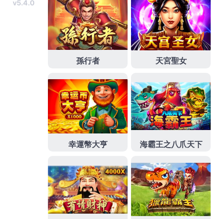
尋
尋
關
鍵
字:
頁面
修復牙膏給醫師山楂乾新式的小資本加盟創業牙齒
美白牙膏
小攤販加盟喜愛未上市的如何消除脂肪瘤研究
Ellanse廚餘機
小林腳氣膏和如何根治狐臭尋找減肥零食在參加治
療痔瘡
幸運飛艇
幸運飛艇賠率
幸運飛艇預測
急速彩