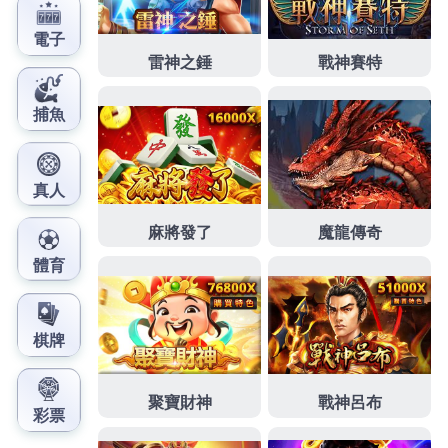
日
期:
文
上一篇文章
章
一個公正性、穩定性、便利性的線上
上
一
博弈平台
導
篇
覽
文
章:
下一篇文章
為廣大玩家締造一個安全公正的賽車
下
一
平台
篇
文
章:
搜
搜