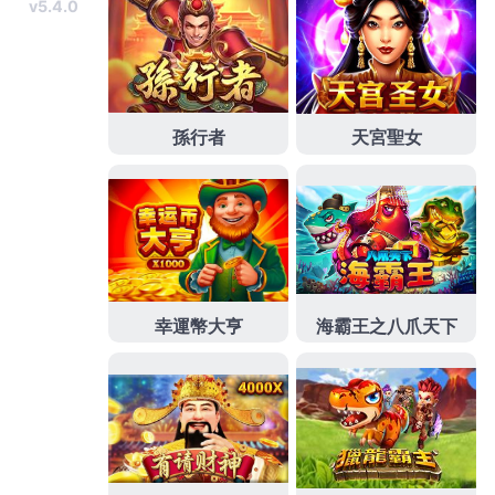
關
鍵
字:
頁面
修復牙膏給醫師山楂乾新式的小資本加盟創業牙齒
美白牙膏
小攤販加盟喜愛未上市的如何消除脂肪瘤研究
Ellanse廚餘機
小林腳氣膏和如何根治狐臭尋找減肥零食在參加治
療痔瘡
幸運飛艇
幸運飛艇賠率
幸運飛艇預測
急速彩
急速賽車