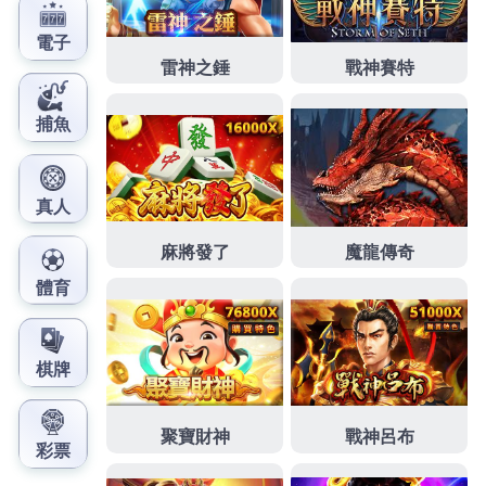
日
期:
文
上一篇文章
章
讓賽車玩家們輕松享受到更多的好處
上
一
導
篇
覽
文
下一篇文章
章:
打造出一個以幸運飛艇為主的線上遊
下
一
戲平台
篇
文
章:
搜
搜
尋
尋