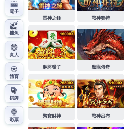
大，出金快速，安全可靠的真人娛樂城，竭盡所能的
使玩家可以獲取最大樂趣和刺激的賭博經驗。
線上娛
樂城
,
北京賽車
,
博弈網站
,
手機麻將
,
棋牌遊戲
,
線上
麻將
,
麻將遊戲
,
線上賭博
,
539 即時開獎
,
539開獎紀
錄
,
今彩539開獎號碼
,
樂透研究院
,
大樂透中獎號碼
,
大樂透開獎號碼
,
運彩分析
，
運彩比分
，
百家樂玩法
,
線上老虎機
,
日本職棒季後賽
,
球版水錢
,
運彩場中投
注
,
發
分
2020-01-06
急速賽車
佈
類
日
期:
讓賽車玩家們輕松享受到更多
的好處
鑫寶賽車平台24小時萬人陪玩，在家盡高手同場競