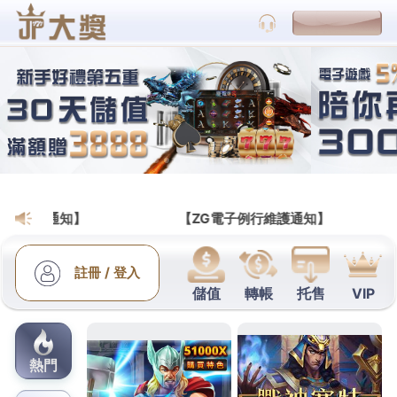
JC娛樂城賽車平台
分類:
急速賽車
推薦為玩家提供多種線上的博
奕遊戲
鑫寶賽車平台提供全方位的賭場博弈項目，真人百家
樂、
急速賽車
、SLOT老虎機、運彩投注等免安裝、免
下載，讓你一按就玩，仿造真實博弈，網上規模最