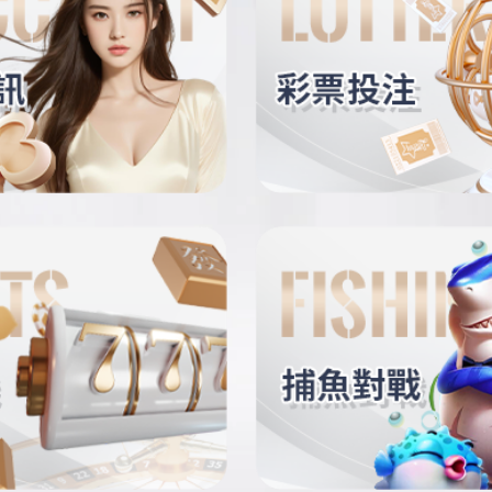
上博奕遊戲娛樂
的電競博弈遊戲，免安裝、免下載，讓你一按就玩，仿造真實博
，出金快速，安全可靠的真人博奕館，竭盡所能的使玩家可以獲
的賭博經驗，
急速彩
之所以成為了最響譽的網上賭博娛樂場之
們都相信他的良好聲譽，遊戲品質，和快速可靠的支付全額的獲