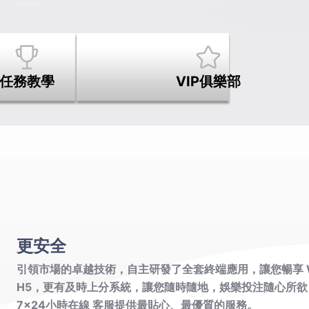
2025 年 1 月
2024 年 12 月
2024 年 11 月
2024 年 10 月
2024 年 9 月
2024 年 8 月
2024 年 7 月
2024 年 6 月
2024 年 5 月
2024 年 4 月
2024 年 3 月
2024 年 2 月
2024 年 1 月
2023 年 12 月
2023 年 11 月
2023 年 10 月
2023 年 9 月
2023 年 8 月
2023 年 7 月
2023 年 6 月
2023 年 5 月