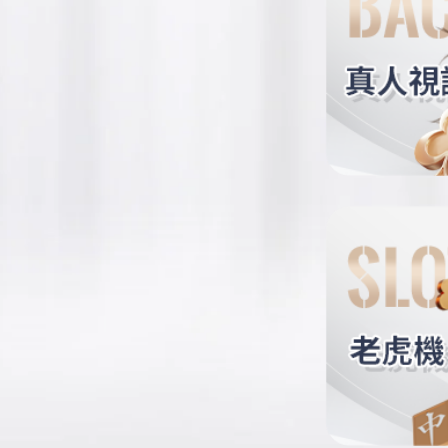
賽車平台提供多種線
發
2019-06-03
鑫寶賽車平台提供
佈
分
急速彩
弈，網上規模最大
日
類
取最大樂趣和刺激
期:
一，當然就是玩家
勝賭金。