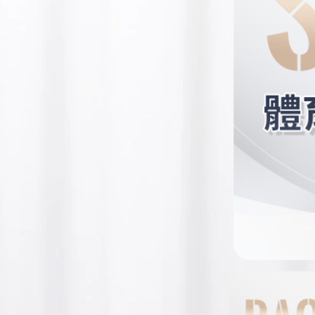
發
2019-06-21
鑫寶賽車平台擁有
佈
分
極速賽車
所創造的移動娛樂
日
類
體驗.
極速賽車
遊
期:
政府以及國際許可
賽車平台依靠獨特效
發
2019-06-03
鑫寶賽車平台憑藉
佈
分
幸運飛艇
玩家的信任與支持
日
類
術支援，多年的市
期:
好口碑和强大穩定