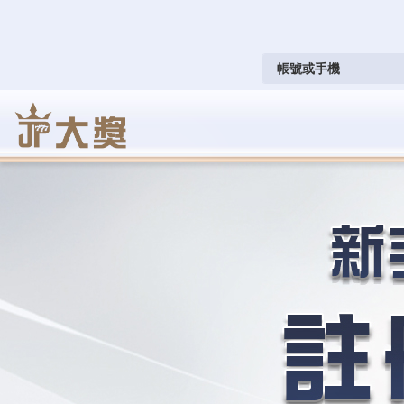
JC娛樂城賽車平台
JC娛樂城賽車平台為玩家提供多種賽車遊戲品牌，北京賽車PK
玩家提供安全可靠的娛樂服務，贏得了百萬用戶的青睞。
月份:
2019 年 6 月