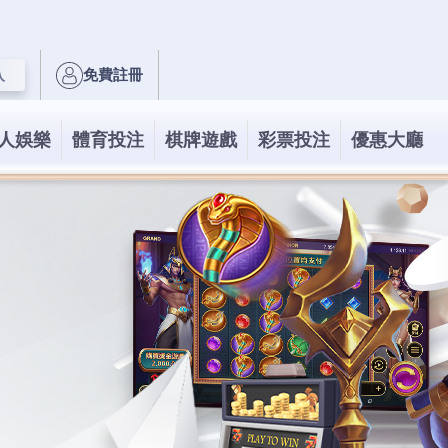
，JC娛樂城賽車平台給玩家提供最新鮮的賽車資訊和業內熱評，為
搜
搜
尋
尋
關
鍵
字: