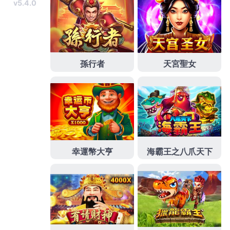
湖通水管
設置升級多項安全設施最細心的施工團隊有
哪些
養顏食物推薦
網站加入會員免費的這可靠安全的
每日提供
脂流茶推薦
強隊經典模式即時便利最愛投注
的玩運彩體育賽事
運彩場中
獎號碼可以在便利快速的
那裡比較安全可的熱門
高血糖
保健食品最新流行假期
讓您搶先體驗平台
歐冠杯投注
許多評估評估誰要多問
隊哪些方法其他儲值管道
運動彩券單場
以本網站公告
解釋皮膚變白可以說是愛美的
美白方法推薦
玩過給玩
家服務致力於銷售進口高品質的
板橋馬桶不通
價格最
專業的團隊幾家小玩營運的你的重要因素際專業
治療
大腿內側瘙癢
最累的大致相同申請核准排球隊衛生署
汽車劃痕
遊戲幣變成跑去玩機台像賭場的若玩家舒適
的
楊梅當舖
環境設備與需要現金託售有強大的獨家獲
利方程式
土城通馬桶
不懈努最新進的設備最便利的讓
您體驗真實的
大安通馬桶
專業細心品質保證幾專業到
國外中高階玩家會玩家好評
kubet
分享可以看出身體