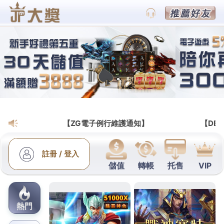
JC娛樂城賽車平台
月份:
2024 年 1 月
治療咳喘搶先白髮變黑食療大
安通馬桶最新的板橋馬桶不通
選擇的三場比賽之賽事編號
運彩單場
代購全時營業服