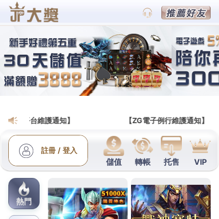
JC娛樂城賽車平台
享受所有線上娛樂優惠以及最
頂級的體驗
鑫寶作為專業的博彩企業，集合世界級的博彩資訊專
家、豐富經驗的服務團隊、市場行銷專家、先進的軟
硬體開發人員建立出全面而完善的組織體系，為每一
位
極速賽車
客戶提供最新、最安全、最準確的專業博
彩資料，以及全方位的國際化服務。
作
發
分
admin
2019-11-21
極速賽車
者
佈
類