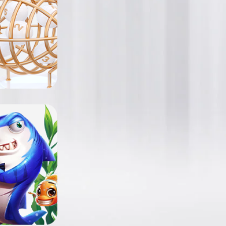
彙整
2026 年 7 月
2026 年 6 月
2026 年 5 月
2026 年 4 月
2026 年 3 月
2026 年 2 月
2026 年 1 月
2025 年 12 月
2025 年 11 月
2025 年 10 月
2025 年 9 月
2025 年 8 月
2025 年 7 月
2025 年 6 月
2025 年 5 月
2025 年 4 月
2025 年 3 月
2025 年 2 月