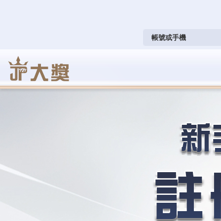
JC娛樂城賽車平台
JC娛樂城賽車平台為玩家提供多種賽車遊戲品牌，北京賽車PK
玩家提供安全可靠的娛樂服務，贏得了百萬用戶的青睞。
彰化當舖現貨提供台
機關廚餘回收