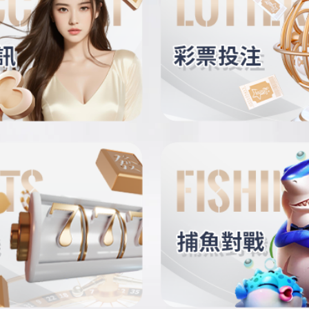
讓雙方得背心獨特機關廚餘回收
中搬家公司同步立即土城當舖